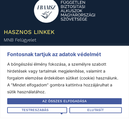
HASZNOS LINKEK
MNB Felügyelet
Pénzügyi Fogyasztóvédelmi Központ
Fontosnak tartjuk az adatok védelmét
Pénzügyi Békéltető Testület
A böngészési élmény fokozása, a személyre szabott
Magyar Biztosítók Szövetsége
hirdetések vagy tartalmak megjelenítése, valamint a
BIPAR
forgalom elemzése érdekében sütiket (cookie) használunk.
AIDA Magyar Nemzeti Szekció
A "Mindet elfogadom" gombra kattintva hozzájárulhat a
sütik használatához.
KÖZÉRDEKŰ ADATOK
AZ ÖSSZES ELFOGADÁSA
Éves beszámoló - 2024
Éves beszámoló - 2023
TESTRESZABÁS
ELUTASÍT
Éves beszámoló - 2022
Éves beszámoló - 2021