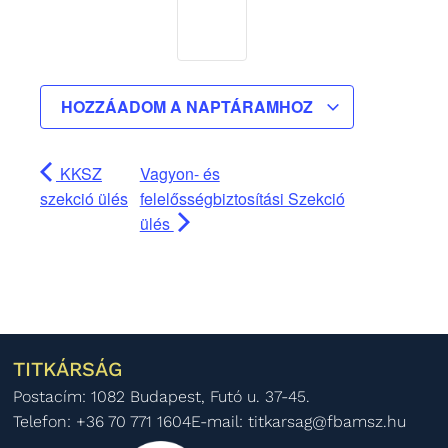
HOZZÁADOM A NAPTÁRAMHOZ
KKSZ
Vagyon- és
szekció ülés
felelősségbiztosítási Szekció
ülés
TITKÁRSÁG
Postacím: 1082 Budapest, Futó u. 37-45.
Telefon: +36 70 771 1604
E-mail: titkarsag@fbamsz.hu