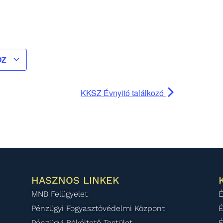
OZ
KKSZ Évnyitó találkozó
HASZNOS LINKEK
MNB Felügyelet
É
Pénzügyi Fogyasztóvédelmi Központ
É
Pénzügyi Békéltető Testület
É