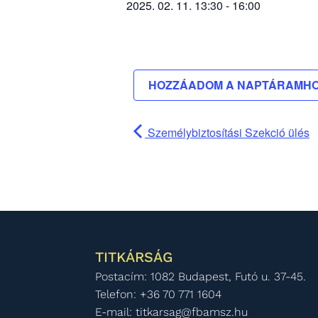
2025. 02. 11.
13:30
-
16:00
HOZZÁADOM A NAPTÁRAMH
Személybiztosítási Szekció ülés
TITKÁRSÁG
Postacím: 1082 Budapest, Futó u. 37-45.
Telefon: +36 70 771 1604
E-mail: titkarsag@fbamsz.hu