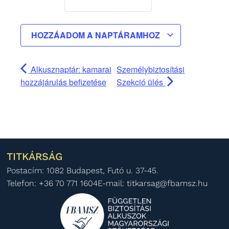
HOZZÁADOM A NAPTÁRAMHOZ
Alkusznaptár: kamarai
Személybiztosítási
hozzájárulás befizetése
Szekció ülés
TITKÁRSÁG
Postacím: 1082 Budapest, Futó u. 37-45.
Telefon: +36 70 771 1604
E-mail: titkarsag@fbamsz.hu