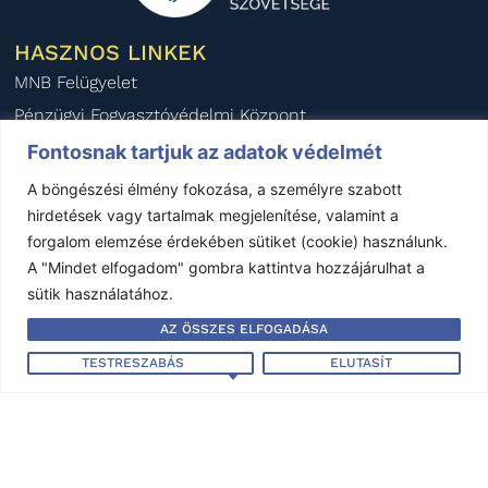
HASZNOS LINKEK
MNB Felügyelet
Pénzügyi Fogyasztóvédelmi Központ
Pénzügyi Békéltető Testület
Fontosnak tartjuk az adatok védelmét
Magyar Biztosítók Szövetsége
A böngészési élmény fokozása, a személyre szabott
BIPAR
hirdetések vagy tartalmak megjelenítése, valamint a
forgalom elemzése érdekében sütiket (cookie) használunk.
AIDA Magyar Nemzeti Szekció
A "Mindet elfogadom" gombra kattintva hozzájárulhat a
KÖZÉRDEKŰ ADATOK
sütik használatához.
Éves beszámoló - 2024
AZ ÖSSZES ELFOGADÁSA
Éves beszámoló - 2023
TESTRESZABÁS
ELUTASÍT
Éves beszámoló - 2022
Éves beszámoló - 2021
Éves beszámoló - 2020