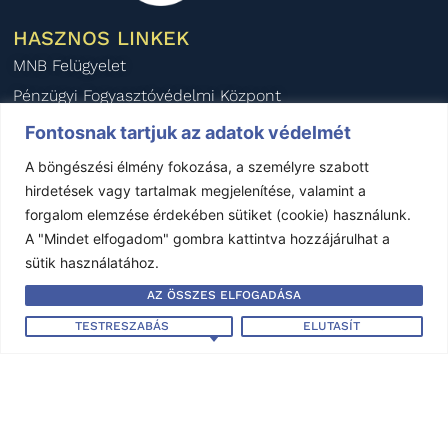
HASZNOS LINKEK
MNB Felügyelet
Pénzügyi Fogyasztóvédelmi Központ
Pénzügyi Békéltető Testület
Fontosnak tartjuk az adatok védelmét
Magyar Biztosítók Szövetsége
A böngészési élmény fokozása, a személyre szabott
BIPAR
hirdetések vagy tartalmak megjelenítése, valamint a
forgalom elemzése érdekében sütiket (cookie) használunk.
AIDA Magyar Nemzeti Szekció
A "Mindet elfogadom" gombra kattintva hozzájárulhat a
KÖZÉRDEKŰ ADATOK
sütik használatához.
Éves beszámoló - 2024
AZ ÖSSZES ELFOGADÁSA
Éves beszámoló - 2023
TESTRESZABÁS
ELUTASÍT
Éves beszámoló - 2022
Éves beszámoló - 2021
Éves beszámoló - 2020