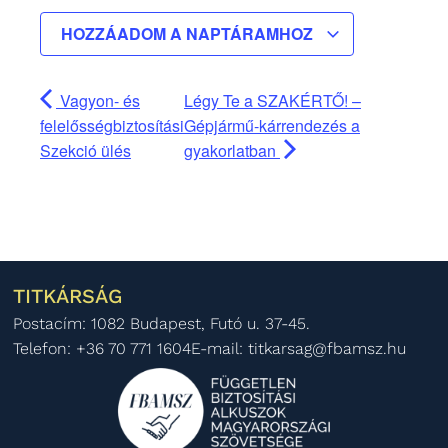
HOZZÁADOM A NAPTÁRAMHOZ
Vagyon- és
Légy Te a SZAKÉRTŐ! –
felelősségbiztosítási
Gépjármű-kárrendezés a
Szekció ülés
gyakorlatban
TITKÁRSÁG
Postacím: 1082 Budapest, Futó u. 37-45.
Telefon: +36 70 771 1604
E-mail: titkarsag@fbamsz.hu