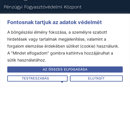
Pénzügyi Fogyasztóvédelmi Központ
Pénzügyi Békéltető Testület
Fontosnak tartjuk az adatok védelmét
Magyar Biztosítók Szövetsége
A böngészési élmény fokozása, a személyre szabott
BIPAR
hirdetések vagy tartalmak megjelenítése, valamint a
AIDA Magyar Nemzeti Szekció
forgalom elemzése érdekében sütiket (cookie) használunk.
KÖZÉRDEKŰ ADATOK
A "Mindet elfogadom" gombra kattintva hozzájárulhat a
sütik használatához.
Éves beszámoló - 2024
Éves beszámoló - 2023
AZ ÖSSZES ELFOGADÁSA
Éves beszámoló - 2022
TESTRESZABÁS
ELUTASÍT
Éves beszámoló - 2021
Éves beszámoló - 2020
Impresszum
–
Jogi nyilatkozat
–
Kapcsolat
Készítette:
Garand Design