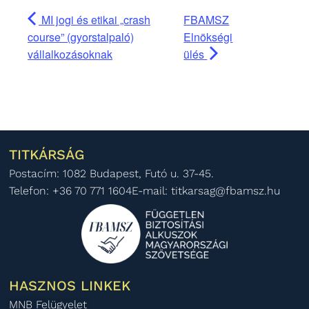
MI jogi és etikai „crash
FBAMSZ
course” (gyorstalpaló)
Elnökségi
vállalkozásoknak
ülés
TITKÁRSÁG
Postacím: 1082 Budapest, Futó u. 37-45.
Telefon: +36 70 771 1604
E-mail: titkarsag@fbamsz.hu
HASZNOS LINKEK
MNB Felügyelet