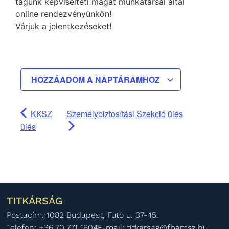
tagunk képviselteti magát munkatársai által
online rendezvényünkön!
Várjuk a jelentkezéseket!
HOZZÁADOM A NAPTÁRAMHOZ
KKSZ
Személybiztosítási Szekció ülés
ülés
TITKÁRSÁG
Postacím: 1082 Budapest, Futó u. 37-45.
Telefon: +36 70 771 1604
E-mail: titkarsag@fbamsz.hu