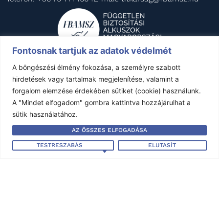
Fontosnak tartjuk az adatok védelmét
HASZNOS LINKEK
A böngészési élmény fokozása, a személyre szabott
hirdetések vagy tartalmak megjelenítése, valamint a
MNB Felügyelet
forgalom elemzése érdekében sütiket (cookie) használunk.
Pénzügyi Fogyasztóvédelmi Központ
A "Mindet elfogadom" gombra kattintva hozzájárulhat a
Pénzügyi Békéltető Testület
sütik használatához.
Magyar Biztosítók Szövetsége
AZ ÖSSZES ELFOGADÁSA
BIPAR
TESTRESZABÁS
ELUTASÍT
AIDA Magyar Nemzeti Szekció
KÖZÉRDEKŰ ADATOK
Éves beszámoló - 2024
Éves beszámoló - 2023
Éves beszámoló - 2022