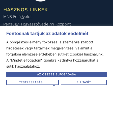
HASZNOS LINKEK
MNB Felügyelet
Pénzügyi Fogyasztóvédelmi Központ
Pénzügyi Békéltető Testület
Fontosnak tartjuk az adatok védelmét
Magyar Biztosítók Szövetsége
A böngészési élmény fokozása, a személyre szabott
BIPAR
hirdetések vagy tartalmak megjelenítése, valamint a
forgalom elemzése érdekében sütiket (cookie) használunk.
AIDA Magyar Nemzeti Szekció
A "Mindet elfogadom" gombra kattintva hozzájárulhat a
KÖZÉRDEKŰ ADATOK
sütik használatához.
Éves beszámoló - 2024
AZ ÖSSZES ELFOGADÁSA
Éves beszámoló - 2023
TESTRESZABÁS
ELUTASÍT
Éves beszámoló - 2022
Éves beszámoló - 2021
Éves beszámoló - 2020