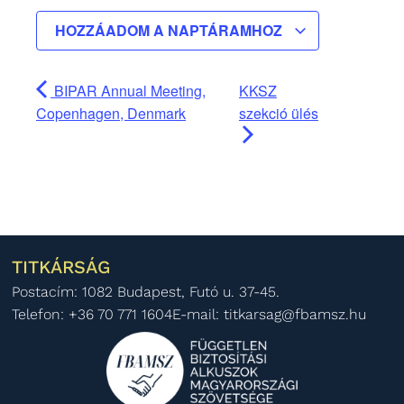
HOZZÁADOM A NAPTÁRAMHOZ
BIPAR Annual Meeting,
KKSZ
Copenhagen, Denmark
szekció ülés
TITKÁRSÁG
Postacím: 1082 Budapest, Futó u. 37-45.
Telefon: +36 70 771 1604
E-mail: titkarsag@fbamsz.hu