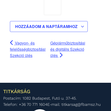
HOZZÁADOM A NAPTÁRAMHOZ
Vagyon- és
Gépjárműbiztosítási
felelősségbiztosítási
és digitális Szekció
Szekció ülés
ülés
TITKÁRSÁG
Postacím: 1082 Budapest, Futó u. 37-45.
Telefon: +36 70 771 1604
E-mail: titkarsag@fbamsz.hu