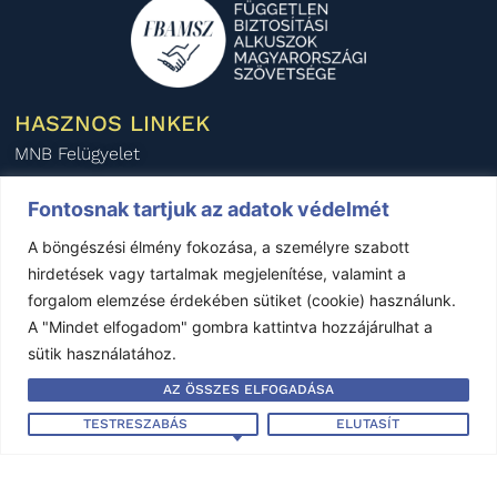
HASZNOS LINKEK
MNB Felügyelet
Pénzügyi Fogyasztóvédelmi Központ
Fontosnak tartjuk az adatok védelmét
Pénzügyi Békéltető Testület
A böngészési élmény fokozása, a személyre szabott
Magyar Biztosítók Szövetsége
hirdetések vagy tartalmak megjelenítése, valamint a
BIPAR
forgalom elemzése érdekében sütiket (cookie) használunk.
AIDA Magyar Nemzeti Szekció
A "Mindet elfogadom" gombra kattintva hozzájárulhat a
sütik használatához.
KÖZÉRDEKŰ ADATOK
AZ ÖSSZES ELFOGADÁSA
Éves beszámoló - 2024
Éves beszámoló - 2023
TESTRESZABÁS
ELUTASÍT
Éves beszámoló - 2022
Éves beszámoló - 2021