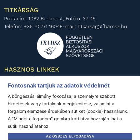
TITKÁRSÁG
Postacím: 1082 Budapest, Futó u. 37-45.
Telefon: +36 70 771 1604
E-mail: titkarsag@fbamsz.hu
HASZNOS LINKEK
MNB Felügyelet
Fontosnak tartjuk az adatok védelmét
Pénzügyi Fogyasztóvédelmi Központ
A böngészési élmény fokozása, a személyre szabott
Pénzügyi Békéltető Testület
hirdetések vagy tartalmak megjelenítése, valamint a
Magyar Biztosítók Szövetsége
forgalom elemzése érdekében sütiket (cookie) használunk.
BIPAR
A "Mindet elfogadom" gombra kattintva hozzájárulhat a
AIDA Magyar Nemzeti Szekció
sütik használatához.
KÖZÉRDEKŰ ADATOK
AZ ÖSSZES ELFOGADÁSA